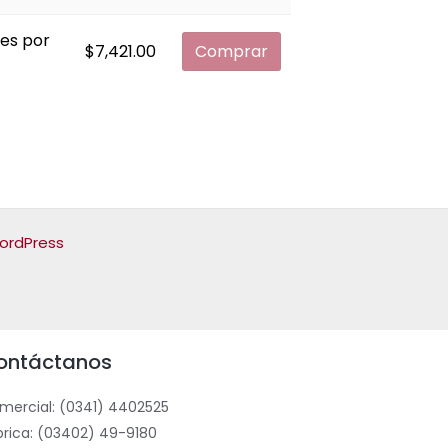
des por
$
7,421.00
Comprar
ordPress
ontáctanos
mercial: (0341) 4402525
brica: (03402) 49-9180