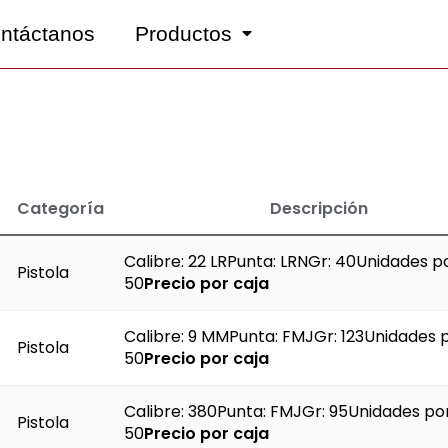
ntáctanos
Productos
Categoría
Descripción
Calibre: 22 LRPunta: LRNGr: 40Unidades po
Pistola
50
Precio por caja
Calibre: 9 MMPunta: FMJGr: 123Unidades p
Pistola
50
Precio por caja
Calibre: 380Punta: FMJGr: 95Unidades por
Pistola
50
Precio por caja